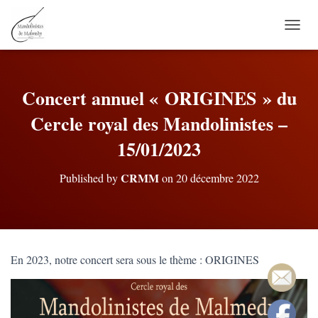
O
U
V
R
I
Concert annuel « ORIGINES » du
R
Cercle royal des Mandolinistes –
/
F
15/01/2023
E
R
M
CRMM
Published by
on
20 décembre 2022
E
R
L
A
N
A
En 2023, notre concert sera sous le thème : ORIGINES
V
I
G
A