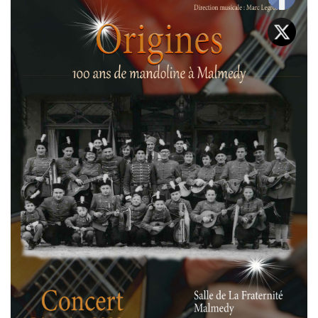
T
I
O
N